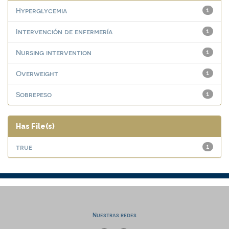
Hyperglycemia
1
Intervención de enfermería
1
Nursing intervention
1
Overweight
1
Sobrepeso
1
Has File(s)
true
1
Nuestras redes