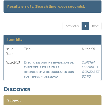
Results 1-1 of 1 (Search time: 0.001 seconds).
previous
1
next
Item hits:
Issue
Title
Author(s)
Date
Efecto de una intervención de
CINTHIA
Aug-2017
enfermería en la en la
ELIZABETH
hiperglicemia de escolares con
GONZALEZ
sobrepeso y obesidad
SOTO
Discover
Subject