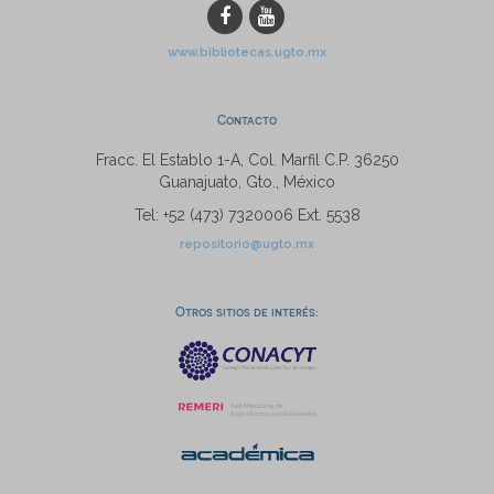
www.bibliotecas.ugto.mx
Contacto
Fracc. El Establo 1-A, Col. Marfil C.P. 36250
Guanajuato, Gto., México
Tel: +52 (473) 7320006 Ext. 5538
repositorio@ugto.mx
Otros sitios de interés: