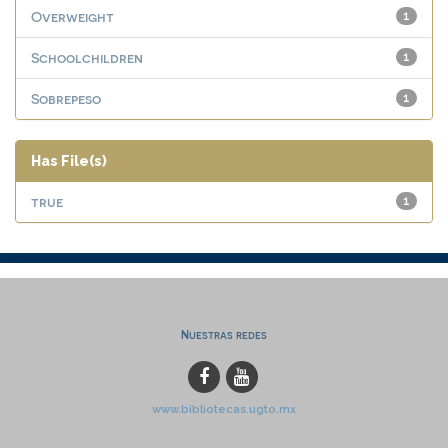
Overweight
1
Schoolchildren
1
Sobrepeso
1
Has File(s)
true
1
Nuestras redes
www.bibliotecas.ugto.mx