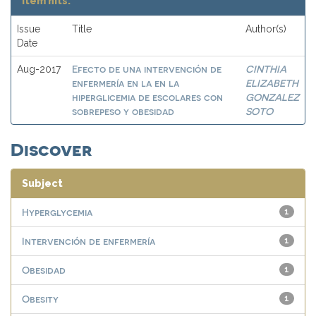
Item hits:
Issue
Title
Author(s)
Date
Efecto de una intervención de
CINTHIA
Aug-2017
enfermería en la en la
ELIZABETH
hiperglicemia de escolares con
GONZALEZ
sobrepeso y obesidad
SOTO
Discover
Subject
Hyperglycemia
1
Intervención de enfermería
1
Obesidad
1
Obesity
1