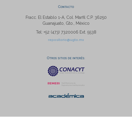
Contacto
Fracc. El Establo 1-A, Col. Marfil C.P. 36250
Guanajuato, Gto., México
Tel: +52 (473) 7320006 Ext. 5538
repositorio@ugto.mx
Otros sitios de interés: