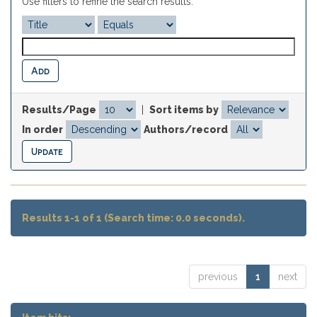
Use filters to refine the search results.
Results/Page
|
Sort items by
In order
Authors/record
Results 1-1 of 1 (Search time: 0.0 seconds).
previous
1
next