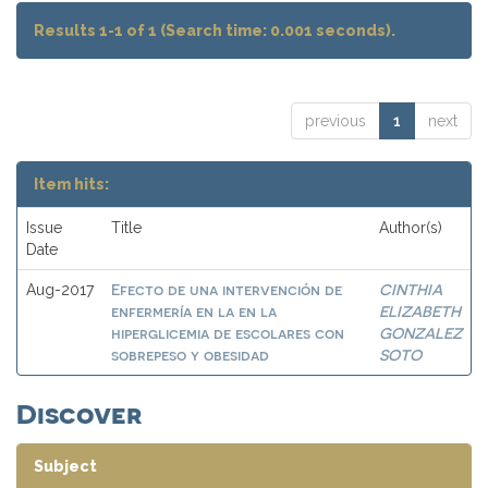
Results 1-1 of 1 (Search time: 0.001 seconds).
previous
1
next
Item hits:
Issue
Title
Author(s)
Date
Efecto de una intervención de
CINTHIA
Aug-2017
enfermería en la en la
ELIZABETH
hiperglicemia de escolares con
GONZALEZ
sobrepeso y obesidad
SOTO
Discover
Subject