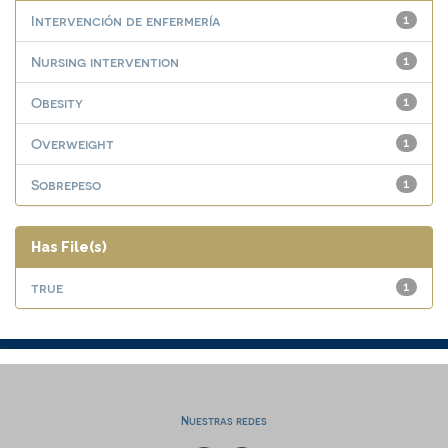
Intervención de enfermería
1
Nursing intervention
1
Obesity
1
Overweight
1
Sobrepeso
1
Has File(s)
true
1
Nuestras redes