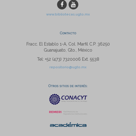
www.bibliotecas.ugto.mx
Contacto
Fracc. El Establo 1-A, Col. Marfil C.P. 36250
Guanajuato, Gto., México
Tel: +52 (473) 7320006 Ext. 5538
repositorio@ugto.mx
Otros sitios de interés: