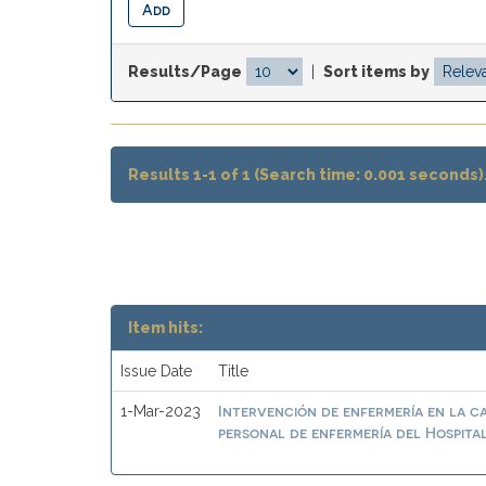
Results/Page
|
Sort items by
Results 1-1 of 1 (Search time: 0.001 seconds)
Item hits:
Issue Date
Title
Intervención de enfermería en la ca
1-Mar-2023
personal de enfermería del Hospit