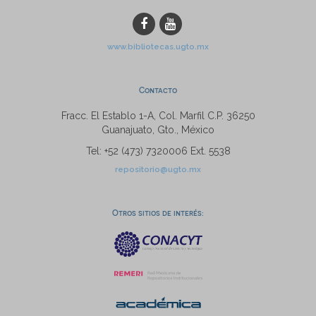
www.bibliotecas.ugto.mx
Contacto
Fracc. El Establo 1-A, Col. Marfil C.P. 36250
Guanajuato, Gto., México
Tel: +52 (473) 7320006 Ext. 5538
repositorio@ugto.mx
Otros sitios de interés: