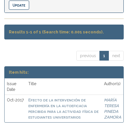
Results 1-1 of 1 (Search time: 0.001 seconds).
previous
1
next
Item hits:
Issue
Title
Author(s)
Date
Efecto de la intervención de
MARÍA
Oct-2017
enfermería en la autoeficacia
TERESA
percibida para la actividad física de
PINEDA
estudiantes universitarios
ZAMORA