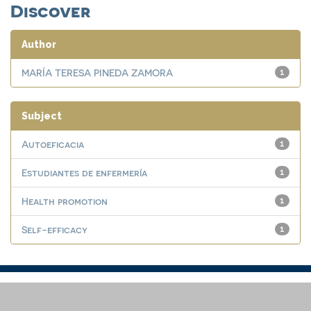
Discover
Author
MARÍA TERESA PINEDA ZAMORA
1
Subject
Autoeficacia
1
Estudiantes de enfermería
1
Health promotion
1
Self-efficacy
1