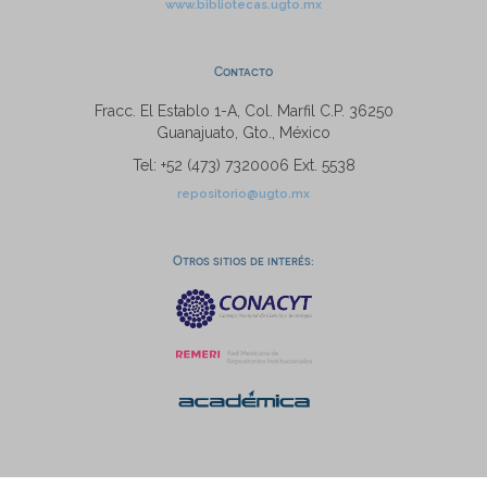
www.bibliotecas.ugto.mx
Contacto
Fracc. El Establo 1-A, Col. Marfil C.P. 36250
Guanajuato, Gto., México
Tel: +52 (473) 7320006 Ext. 5538
repositorio@ugto.mx
Otros sitios de interés: