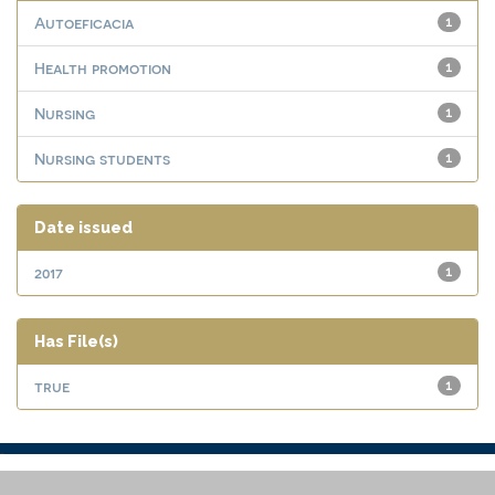
Autoeficacia
1
Health promotion
1
Nursing
1
Nursing students
1
Date issued
2017
1
Has File(s)
true
1