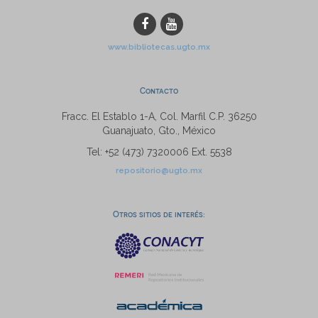
www.bibliotecas.ugto.mx
Contacto
Fracc. El Establo 1-A, Col. Marfil C.P. 36250
Guanajuato, Gto., México
Tel: +52 (473) 7320006 Ext. 5538
repositorio@ugto.mx
Otros sitios de interés: