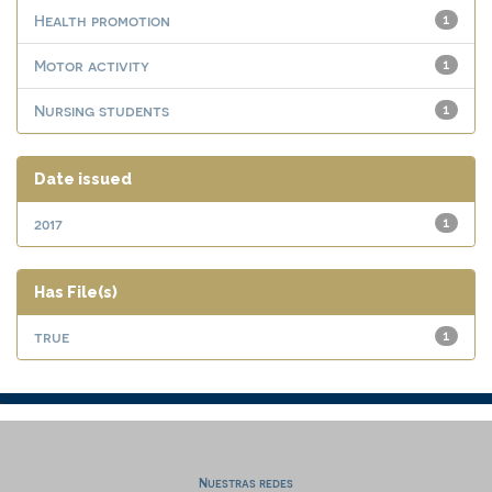
Health promotion
1
Motor activity
1
Nursing students
1
Date issued
2017
1
Has File(s)
true
1
Nuestras redes