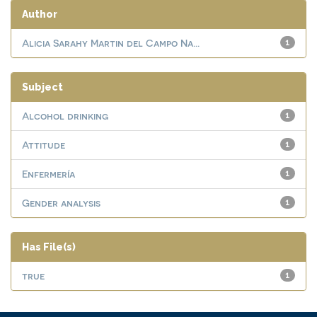
Author
Alicia Sarahy Martin del Campo Na...
1
Subject
Alcohol drinking
1
Attitude
1
Enfermería
1
Gender analysis
1
Has File(s)
true
1