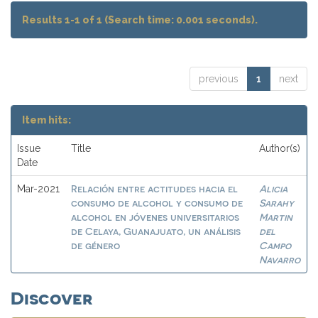
Results 1-1 of 1 (Search time: 0.001 seconds).
previous
1
next
Item hits:
Issue
Title
Author(s)
Date
Relación entre actitudes hacia el
Alicia
Mar-2021
consumo de alcohol y consumo de
Sarahy
alcohol en jóvenes universitarios
Martin
de Celaya, Guanajuato, un análisis
del
de género
Campo
Navarro
Discover