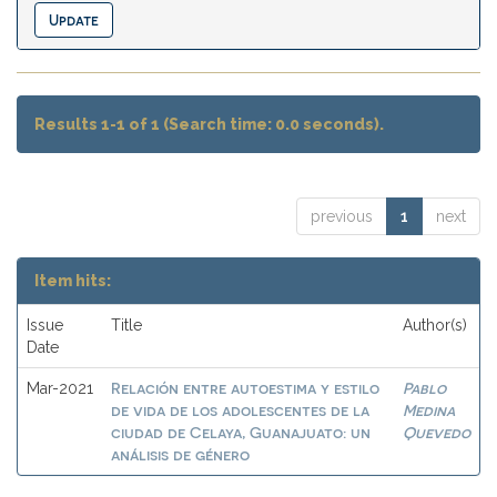
Results 1-1 of 1 (Search time: 0.0 seconds).
previous
1
next
Item hits:
Issue
Title
Author(s)
Date
Relación entre autoestima y estilo
Pablo
Mar-2021
de vida de los adolescentes de la
Medina
ciudad de Celaya, Guanajuato: un
Quevedo
análisis de género