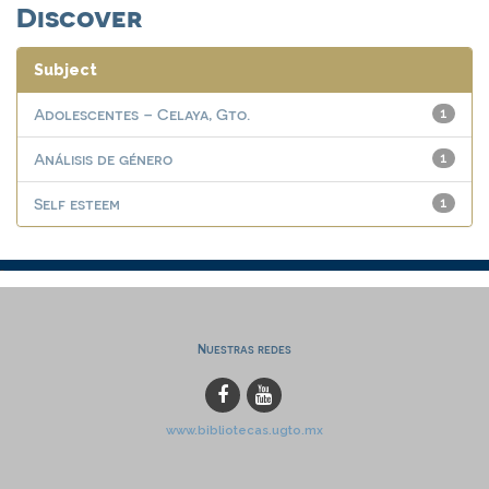
Discover
Subject
Adolescentes – Celaya, Gto.
1
Análisis de género
1
Self esteem
1
Nuestras redes
www.bibliotecas.ugto.mx