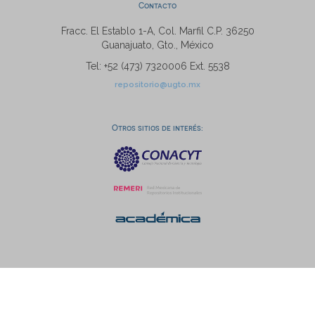
Contacto
Fracc. El Establo 1-A, Col. Marfil C.P. 36250
Guanajuato, Gto., México
Tel: +52 (473) 7320006 Ext. 5538
repositorio@ugto.mx
Otros sitios de interés: