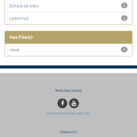
Estilo de vida
1
Lifestyle
1
Has File(s)
true
1
Nuestras redes
www.bibliotecas.ugto.mx
Contacto