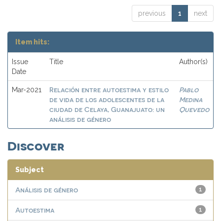
previous
1
next
Item hits:
Issue
Title
Author(s)
Date
Relación entre autoestima y estilo
Pablo
Mar-2021
de vida de los adolescentes de la
Medina
ciudad de Celaya, Guanajuato: un
Quevedo
análisis de género
Discover
Subject
Análisis de género
1
Autoestima
1