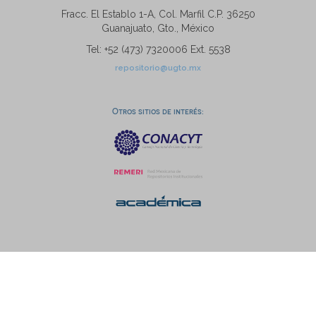
Fracc. El Establo 1-A, Col. Marfil C.P. 36250
Guanajuato, Gto., México
Tel: +52 (473) 7320006 Ext. 5538
repositorio@ugto.mx
Otros sitios de interés: