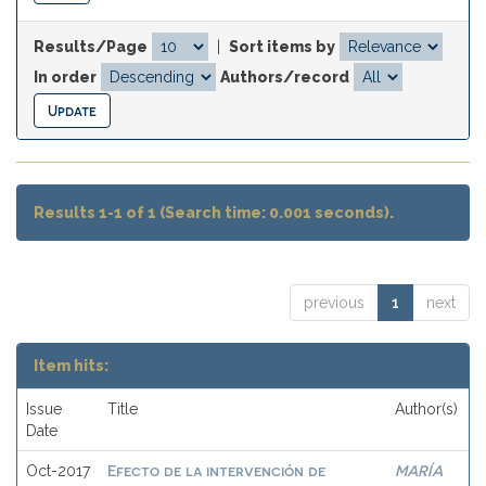
Results/Page
|
Sort items by
In order
Authors/record
Results 1-1 of 1 (Search time: 0.001 seconds).
previous
1
next
Item hits:
Issue
Title
Author(s)
Date
Efecto de la intervención de
MARÍA
Oct-2017