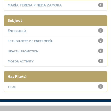
MARÍA TERESA PINEDA ZAMORA
1
Subject
Enfermería
1
Estudiantes de enfermería
1
Health promotion
1
Motor activity
1
Has File(s)
true
1