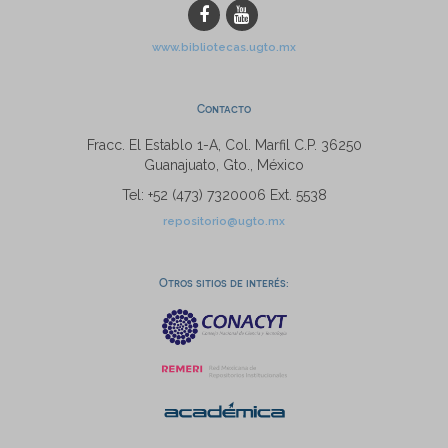
www.bibliotecas.ugto.mx
Contacto
Fracc. El Establo 1-A, Col. Marfil C.P. 36250
Guanajuato, Gto., México
Tel: +52 (473) 7320006 Ext. 5538
repositorio@ugto.mx
Otros sitios de interés: