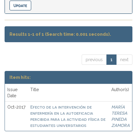
Results 1-1 of 1 (Search time: 0.001 seconds).
previous
1
next
Item hits:
Issue
Title
Author(s)
Date
Efecto de la intervención de
MARÍA
Oct-2017
enfermería en la autoeficacia
TERESA
percibida para la actividad física de
PINEDA
estudiantes universitarios
ZAMORA