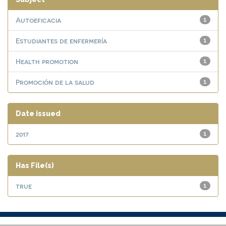
Autoeficacia
1
Estudiantes de enfermería
1
Health promotion
1
Promoción de la salud
1
Date issued
2017
1
Has File(s)
true
1