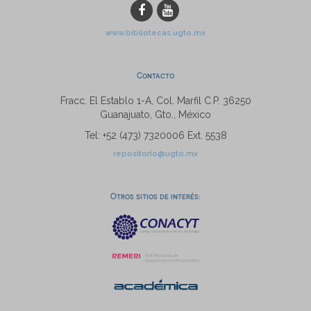
www.bibliotecas.ugto.mx
Contacto
Fracc. El Establo 1-A, Col. Marfil C.P. 36250
Guanajuato, Gto., México
Tel: +52 (473) 7320006 Ext. 5538
repositorio@ugto.mx
Otros sitios de interés: