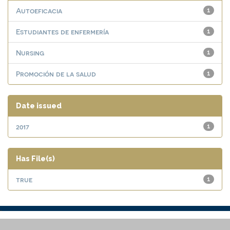
Autoeficacia
1
Estudiantes de enfermería
1
Nursing
1
Promoción de la salud
1
Date issued
2017
1
Has File(s)
true
1