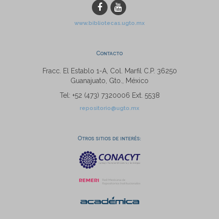
www.bibliotecas.ugto.mx
Contacto
Fracc. El Establo 1-A, Col. Marfil C.P. 36250
Guanajuato, Gto., México
Tel: +52 (473) 7320006 Ext. 5538
repositorio@ugto.mx
Otros sitios de interés: