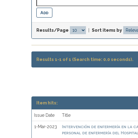
Results/Page
|
Sort items by
Results 1-1 of 1 (Search time: 0.0 seconds).
Item hits:
Issue Date
Title
Intervención de enfermería en la ca
1-Mar-2023
personal de enfermería del Hospit