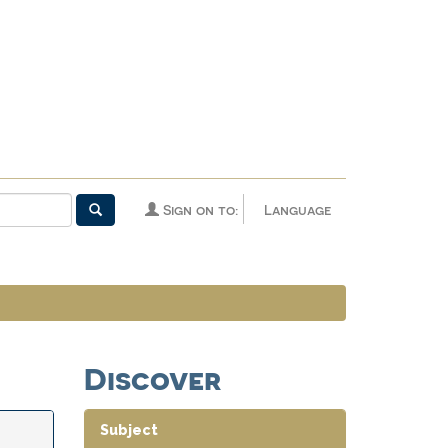
Sign on to:
Language
Discover
Subject