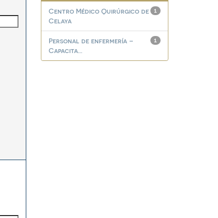
Centro Médico Quirúrgico de
1
Celaya
Personal de enfermería –
1
Capacita...