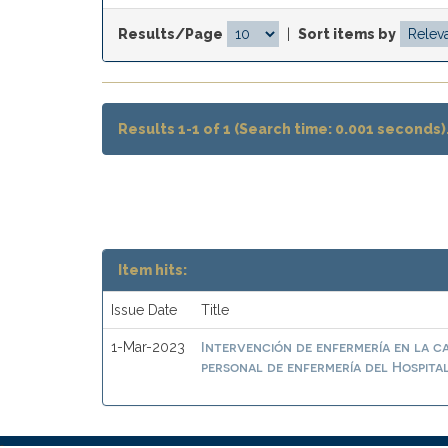
Results/Page
|
Sort items by
Results 1-1 of 1 (Search time: 0.001 seconds)
Item hits:
Issue Date
Title
Intervención de enfermería en la ca
1-Mar-2023
personal de enfermería del Hospit