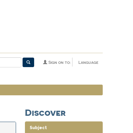
Sign on to:
Language
Discover
Subject