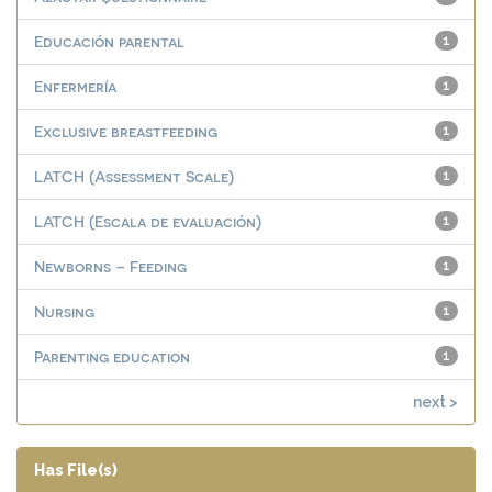
Educación parental
1
Enfermería
1
Exclusive breastfeeding
1
LATCH (Assessment Scale)
1
LATCH (Escala de evaluación)
1
Newborns – Feeding
1
Nursing
1
Parenting education
1
next >
Has File(s)