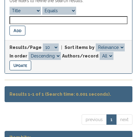
Use filters to refine the search results.
Results/Page
|
Sort items by
In order
Authors/record
Results 1-1 of 1 (Search time: 0.001 seconds).
previous
1
next