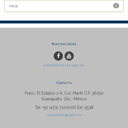
true
1
Nuestras redes
www.bibliotecas.ugto.mx
Contacto
Fracc. El Establo 1-A, Col. Marfil C.P. 36250
Guanajuato, Gto., México
Tel: +52 (473) 7320006 Ext. 5538
repositorio@ugto.mx