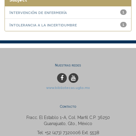
Subject
Intervención de enfermería
1
Intolerancia a la incertidumbre
1
Nuestras redes
www.bibliotecas.ugto.mx
Contacto
Fracc. El Establo 1-A, Col. Marfil C.P. 36250
Guanajuato, Gto., México
Tel: +52 (473) 7320006 Ext. 5538