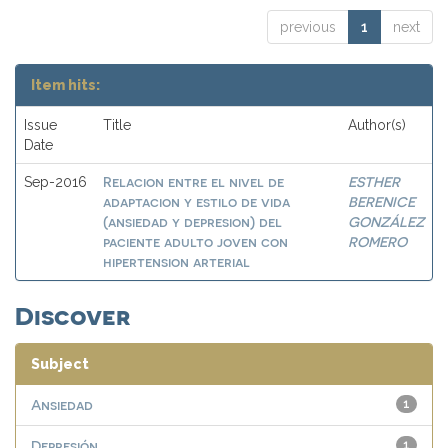
previous
1
next
Item hits:
Issue
Title
Author(s)
Date
Relacion entre el nivel de
ESTHER
Sep-2016
adaptacion y estilo de vida
BERENICE
(ansiedad y depresion) del
GONZÁLEZ
paciente adulto joven con
ROMERO
hipertension arterial
Discover
Subject
Ansiedad
1
Depresión
1