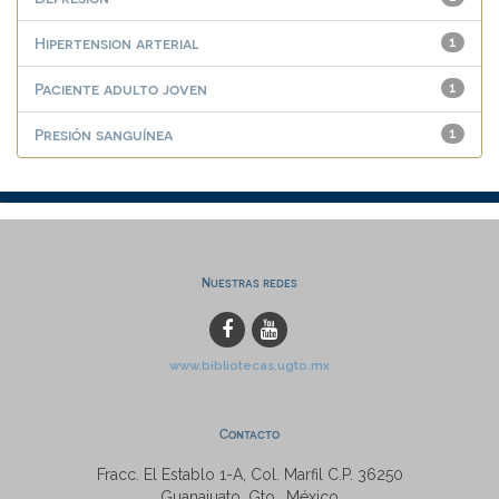
Hipertension arterial
1
Paciente adulto joven
1
Presión sanguínea
1
Nuestras redes
www.bibliotecas.ugto.mx
Contacto
Fracc. El Establo 1-A, Col. Marfil C.P. 36250
Guanajuato, Gto., México