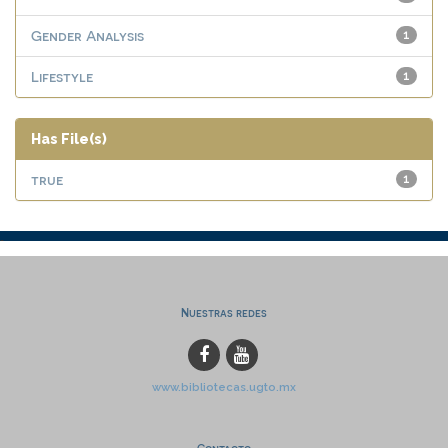
Gender Analysis
1
Lifestyle
1
Has File(s)
true
1
Nuestras redes
www.bibliotecas.ugto.mx