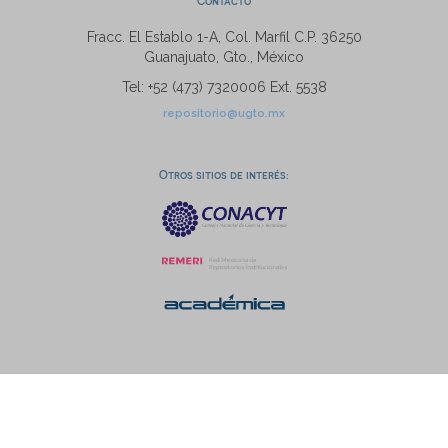
Contacto
Fracc. El Establo 1-A, Col. Marfil C.P. 36250
Guanajuato, Gto., México
Tel: +52 (473) 7320006 Ext. 5538
repositorio@ugto.mx
Otros sitios de interés: