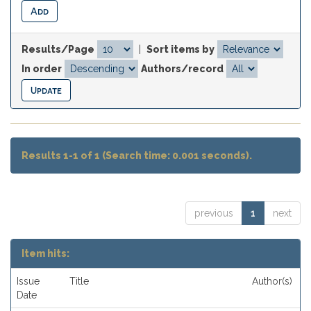
Results/Page
|
Sort items by
In order
Authors/record
Results 1-1 of 1 (Search time: 0.001 seconds).
previous
1
next
Item hits:
Issue
Title
Author(s)
Date