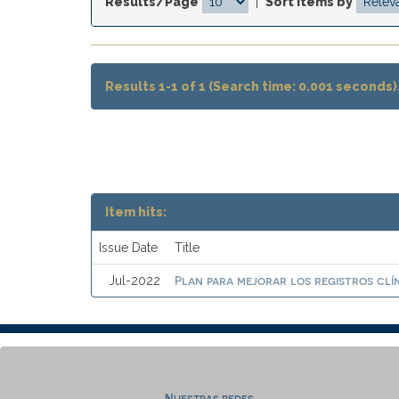
Results/Page
|
Sort items by
Results 1-1 of 1 (Search time: 0.001 seconds)
Item hits:
Issue Date
Title
Plan para mejorar los registros clí
Jul-2022
Nuestras redes