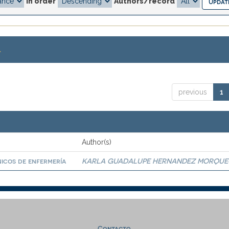
In order
Authors/record
.
previous
1
Author(s)
nicos de enfermería
KARLA GUADALUPE HERNANDEZ MORQU
Contacto