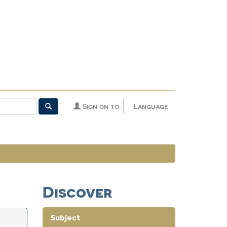
Sign on to:
Language
Discover
Subject