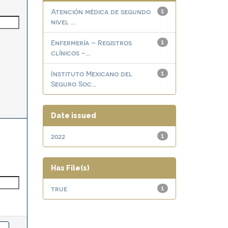
Atención médica de segundo
1
nivel ...
Enfermería – Registros
1
clínicos -...
Instituto Mexicano del
1
Seguro Soc...
Date issued
2022
1
Has File(s)
true
1