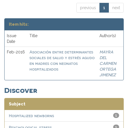
previous
1
next
Item hits:
Issue
Title
Author(s)
Date
Asociación entre determinantes
MAYRA
Feb-2016
sociales de salud y estrés agudo
DEL
en madres con neonatos
CARMEN
hospitalizados
ORTEGA
JIMENEZ
Discover
Subject
Hospitalized newborns
1
Psychological stress
1