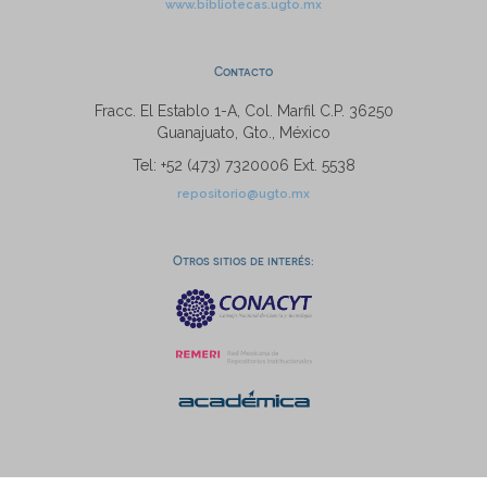
www.bibliotecas.ugto.mx
Contacto
Fracc. El Establo 1-A, Col. Marfil C.P. 36250
Guanajuato, Gto., México
Tel: +52 (473) 7320006 Ext. 5538
repositorio@ugto.mx
Otros sitios de interés: