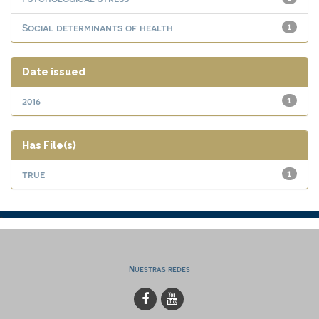
Social determinants of health
1
Date issued
2016
1
Has File(s)
true
1
Nuestras redes