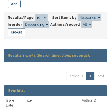
Results/Page
|
Sort items by
In order
Authors/record
Results 1-1 of 1 (Search time: 0.001 seconds).
previous
1
next
Item hits:
Issue
Title
Author(s)
Date