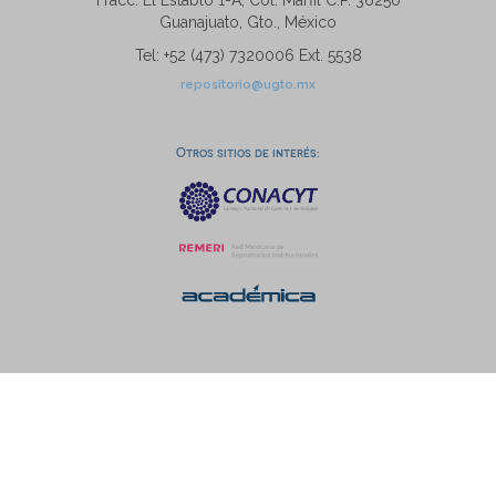
Fracc. El Establo 1-A, Col. Marfil C.P. 36250
Guanajuato, Gto., México
Tel: +52 (473) 7320006 Ext. 5538
repositorio@ugto.mx
Otros sitios de interés: