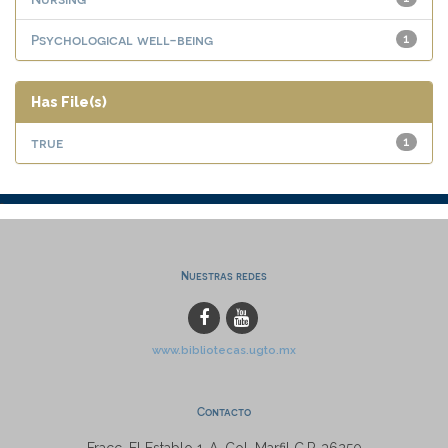
Psychological well-being
1
Has File(s)
true
1
Nuestras redes
www.bibliotecas.ugto.mx
Contacto