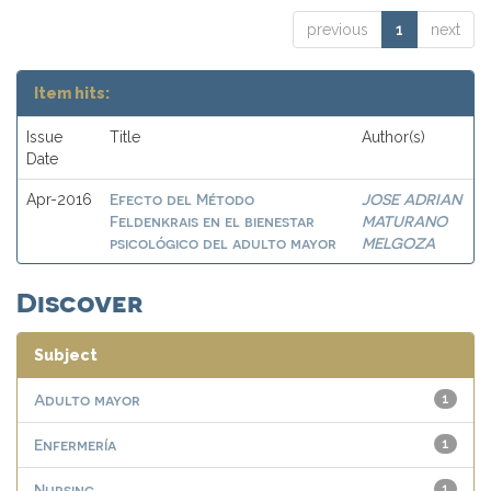
previous
1
next
Item hits:
Issue
Title
Author(s)
Date
Efecto del Método
JOSE ADRIAN
Apr-2016
Feldenkrais en el bienestar
MATURANO
psicológico del adulto mayor
MELGOZA
Discover
Subject
Adulto mayor
1
Enfermería
1
Nursing
1