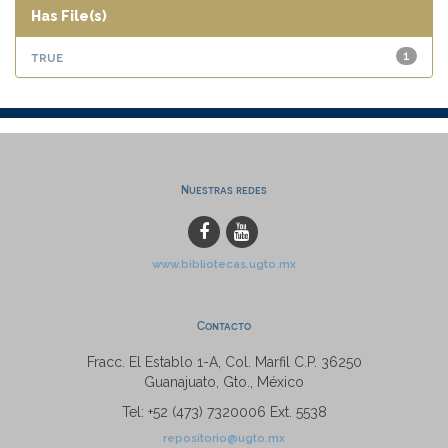
Has File(s)
true
1
Nuestras redes
www.bibliotecas.ugto.mx
Contacto
Fracc. El Establo 1-A, Col. Marfil C.P. 36250
Guanajuato, Gto., México
Tel: +52 (473) 7320006 Ext. 5538
repositorio@ugto.mx