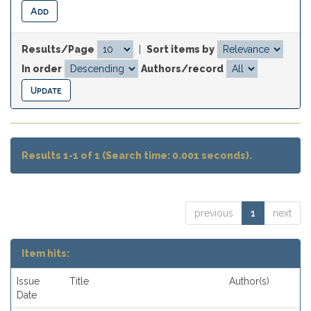
Results/Page
|
Sort items by
In order
Authors/record
Results 1-1 of 1 (Search time: 0.001 seconds).
previous
1
next
Item hits:
Issue
Title
Author(s)
Date