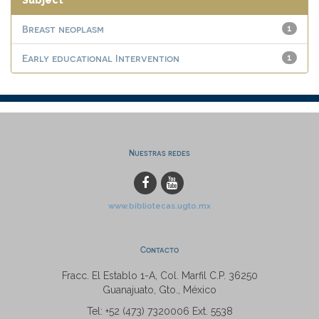
Subject
Breast neoplasm
1
Early educational Intervention
1
Nuestras redes
www.bibliotecas.ugto.mx
Contacto
Fracc. El Establo 1-A, Col. Marfil C.P. 36250
Guanajuato, Gto., México
Tel: +52 (473) 7320006 Ext. 5538