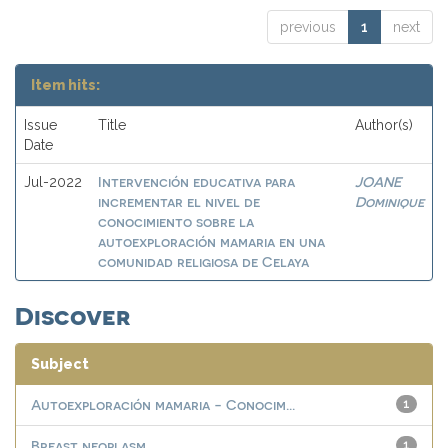
previous
1
next
Item hits:
Issue
Title
Author(s)
Date
Intervención educativa para
JOANE
Jul-2022
incrementar el nivel de
Dominique
conocimiento sobre la
autoexploración mamaria en una
comunidad religiosa de Celaya
Discover
Subject
Autoexploración mamaria - Conocim...
1
Breast neoplasm
1