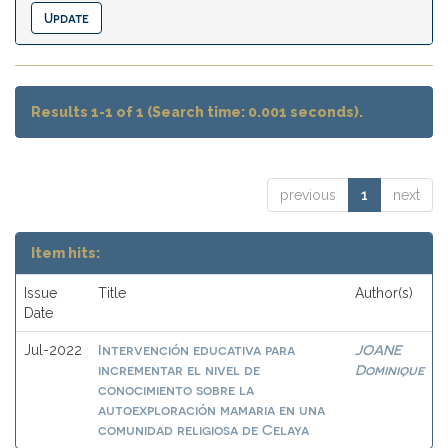
Results 1-1 of 1 (Search time: 0.001 seconds).
previous
1
next
Item hits:
Issue
Title
Author(s)
Date
Intervención educativa para
JOANE
Jul-2022
incrementar el nivel de
Dominique
conocimiento sobre la
autoexploración mamaria en una
comunidad religiosa de Celaya