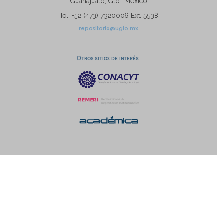
Guanajuato, Gto., México
Tel: +52 (473) 7320006 Ext. 5538
repositorio@ugto.mx
Otros sitios de interés: