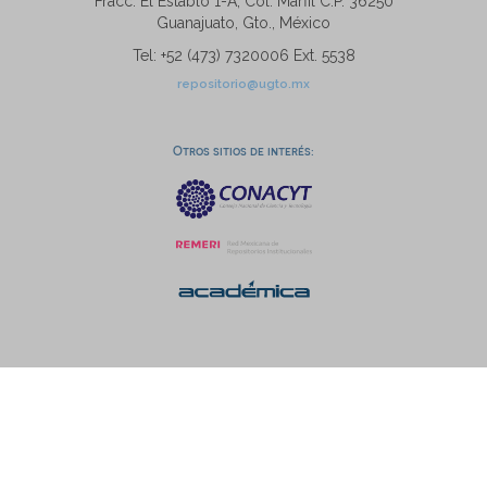
Fracc. El Establo 1-A, Col. Marfil C.P. 36250
Guanajuato, Gto., México
Tel: +52 (473) 7320006 Ext. 5538
repositorio@ugto.mx
Otros sitios de interés: