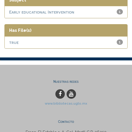
Subject
Early educational Intervention
1
Has File(s)
true
1
Nuestras redes
www.bibliotecas.ugto.mx
Contacto