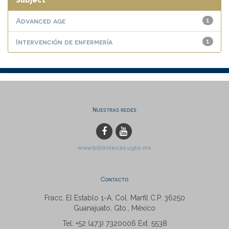
Subject
Advanced age
1
Intervención de enfermería
1
Nuestras redes
www.bibliotecas.ugto.mx
Contacto
Fracc. El Establo 1-A, Col. Marfil C.P. 36250
Guanajuato, Gto., México
Tel: +52 (473) 7320006 Ext. 5538