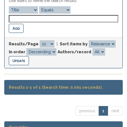
Use filters to refine the search results.
Results/Page
|
Sort items by
In order
Authors/record
Results 1-1 of 1 (Search time: 0.001 seconds).
previous
1
next