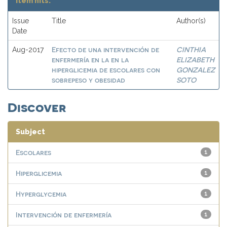
Item hits:
Issue
Title
Author(s)
Date
Efecto de una intervención de
CINTHIA
Aug-2017
enfermería en la en la
ELIZABETH
hiperglicemia de escolares con
GONZALEZ
sobrepeso y obesidad
SOTO
Discover
Subject
Escolares
1
Hiperglicemia
1
Hyperglycemia
1
Intervención de enfermería
1