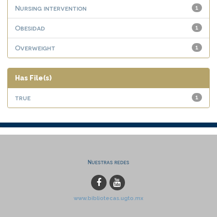
Nursing intervention
1
Obesidad
1
Overweight
1
Has File(s)
true
1
Nuestras redes
www.bibliotecas.ugto.mx