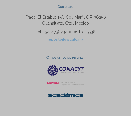
Contacto
Fracc. El Establo 1-A, Col. Marfil C.P. 36250
Guanajuato, Gto., México
Tel: +52 (473) 7320006 Ext. 5538
repositorio@ugto.mx
Otros sitios de interés: