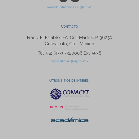
www.bibliotecas.ugto.mx
Contacto
Fracc. El Establo 1-A, Col. Marfil C.P. 36250
Guanajuato, Gto., México
Tel: +52 (473) 7320006 Ext. 5538
repositorio@ugto.mx
Otros sitios de interés: