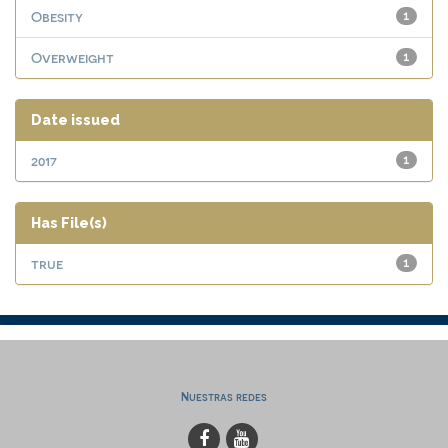
Obesity
1
Overweight
1
Date issued
2017
1
Has File(s)
true
1
Nuestras redes