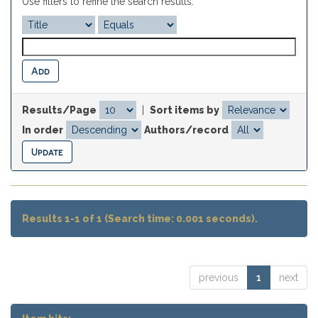
Use filters to refine the search results.
Results/Page
|
Sort items by
In order
Authors/record
Results 1-1 of 1 (Search time: 0.001 seconds).
previous
1
next