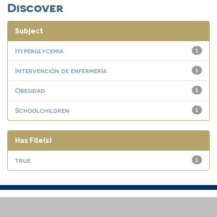
Discover
Subject
Hyperglycemia
1
Intervención de enfermería
1
Obesidad
1
Schoolchildren
1
Has File(s)
true
1