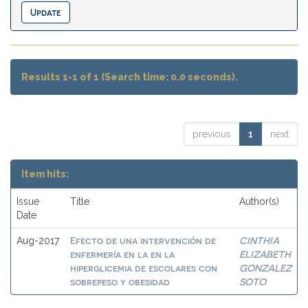
Results 1-1 of 1 (Search time: 0.0 seconds).
previous
1
next
Item hits:
Issue
Title
Author(s)
Date
Efecto de una intervención de
CINTHIA
Aug-2017
enfermería en la en la
ELIZABETH
hiperglicemia de escolares con
GONZALEZ
sobrepeso y obesidad
SOTO