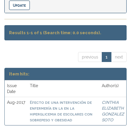
Results 1-1 of 1 (Search time: 0.0 seconds).
previous
1
next
Item hits:
Issue
Title
Author(s)
Date
Efecto de una intervención de
CINTHIA
Aug-2017
enfermería en la en la
ELIZABETH
hiperglicemia de escolares con
GONZALEZ
sobrepeso y obesidad
SOTO