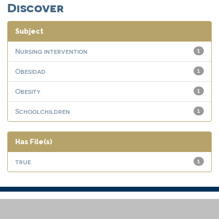
Discover
Subject
Nursing intervention
1
Obesidad
1
Obesity
1
Schoolchildren
1
Has File(s)
true
1