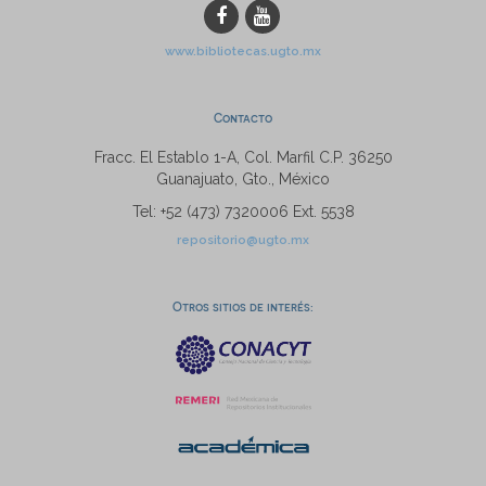
www.bibliotecas.ugto.mx
Contacto
Fracc. El Establo 1-A, Col. Marfil C.P. 36250
Guanajuato, Gto., México
Tel: +52 (473) 7320006 Ext. 5538
repositorio@ugto.mx
Otros sitios de interés: