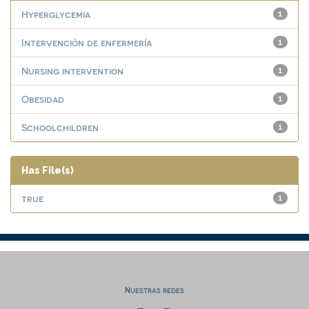
Hyperglycemia
1
Intervención de enfermería
1
Nursing intervention
1
Obesidad
1
Schoolchildren
1
Has File(s)
true
1
Nuestras redes