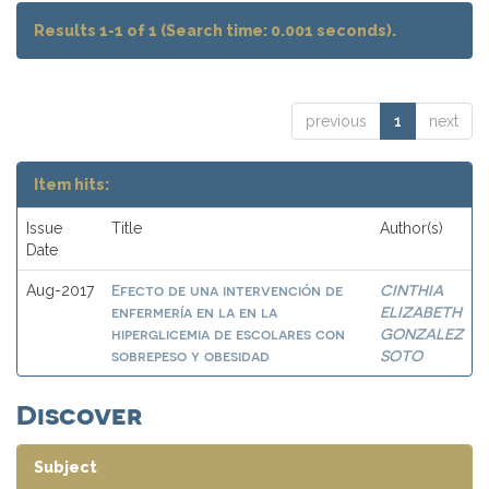
Results 1-1 of 1 (Search time: 0.001 seconds).
previous
1
next
Item hits:
Issue
Title
Author(s)
Date
Efecto de una intervención de
CINTHIA
Aug-2017
enfermería en la en la
ELIZABETH
hiperglicemia de escolares con
GONZALEZ
sobrepeso y obesidad
SOTO
Discover
Subject