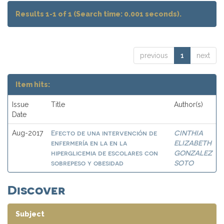
Results 1-1 of 1 (Search time: 0.001 seconds).
previous
1
next
Item hits:
Issue
Title
Author(s)
Date
Efecto de una intervención de
CINTHIA
Aug-2017
enfermería en la en la
ELIZABETH
hiperglicemia de escolares con
GONZALEZ
sobrepeso y obesidad
SOTO
Discover
Subject