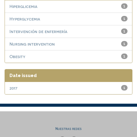
Hiperglicemia
1
Hyperglycemia
1
Intervención de enfermería
1
Nursing intervention
1
Obesity
1
Date issued
2017
1
Nuestras redes