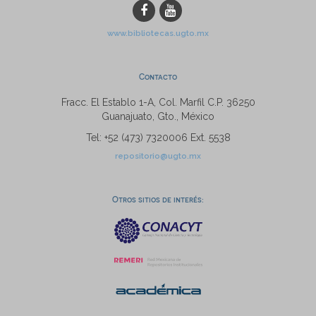
www.bibliotecas.ugto.mx
Contacto
Fracc. El Establo 1-A, Col. Marfil C.P. 36250
Guanajuato, Gto., México
Tel: +52 (473) 7320006 Ext. 5538
repositorio@ugto.mx
Otros sitios de interés: