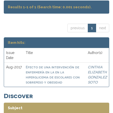
Results 1-1 of 1 (Search time: 0.001 seconds).
previous
1
next
Item hits:
Issue
Title
Author(s)
Date
Efecto de una intervención de
CINTHIA
Aug-2017
enfermería en la en la
ELIZABETH
hiperglicemia de escolares con
GONZALEZ
sobrepeso y obesidad
SOTO
Discover
Subject