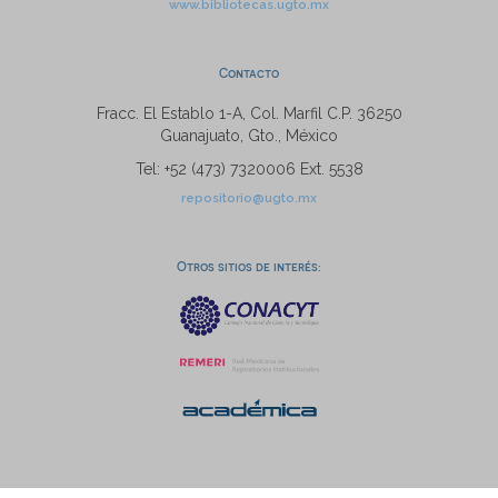
www.bibliotecas.ugto.mx
Contacto
Fracc. El Establo 1-A, Col. Marfil C.P. 36250
Guanajuato, Gto., México
Tel: +52 (473) 7320006 Ext. 5538
repositorio@ugto.mx
Otros sitios de interés: