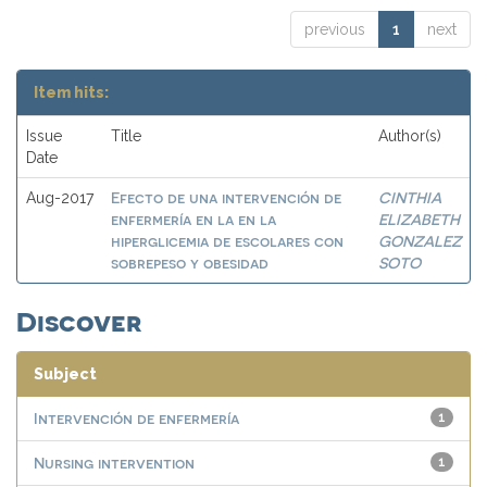
previous
1
next
Item hits:
Issue
Title
Author(s)
Date
Efecto de una intervención de
CINTHIA
Aug-2017
enfermería en la en la
ELIZABETH
hiperglicemia de escolares con
GONZALEZ
sobrepeso y obesidad
SOTO
Discover
Subject
Intervención de enfermería
1
Nursing intervention
1