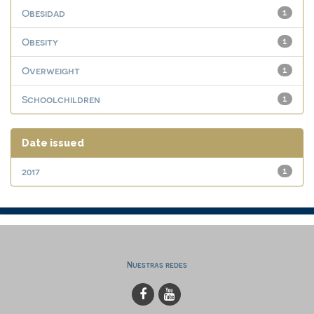
Obesidad
1
Obesity
1
Overweight
1
Schoolchildren
1
Date issued
2017
1
Nuestras redes