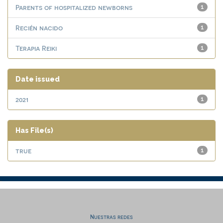
Parents of hospitalized newborns
1
Recién nacido
1
Terapia Reiki
1
Date issued
2021
1
Has File(s)
true
1
Nuestras redes