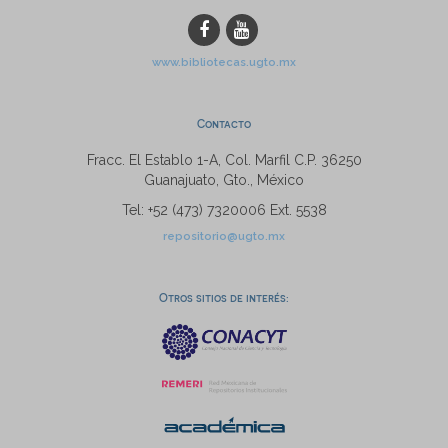
www.bibliotecas.ugto.mx
Contacto
Fracc. El Establo 1-A, Col. Marfil C.P. 36250
Guanajuato, Gto., México
Tel: +52 (473) 7320006 Ext. 5538
repositorio@ugto.mx
Otros sitios de interés: