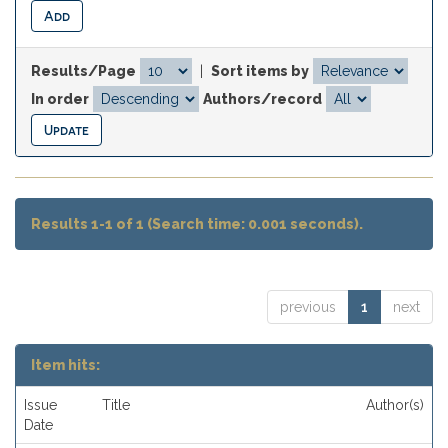
Results/Page
|
Sort items by
In order
Authors/record
Results 1-1 of 1 (Search time: 0.001 seconds).
previous
1
next
Item hits:
Issue
Title
Author(s)
Date