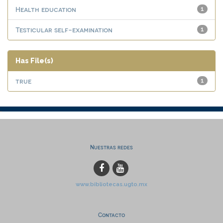
Health education
1
Testicular self-examination
1
Has File(s)
true
1
Nuestras redes
www.bibliotecas.ugto.mx
Contacto