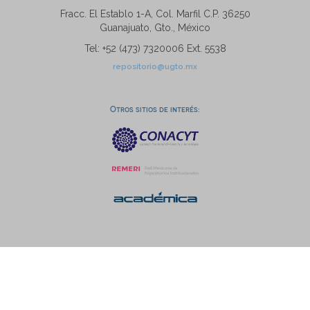
Fracc. El Establo 1-A, Col. Marfil C.P. 36250
Guanajuato, Gto., México
Tel: +52 (473) 7320006 Ext. 5538
repositorio@ugto.mx
Otros sitios de interés: