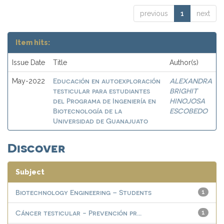
previous
1
next
Item hits:
Issue Date
Title
Author(s)
Educación en autoexploración
ALEXANDRA
May-2022
testicular para estudiantes
BRIGHIT
del Programa de Ingeniería en
HINOJOSA
Biotecnología de la
ESCOBEDO
Universidad de Guanajuato
Discover
Subject
Biotechnology Engineering – Students
1
Cáncer testicular - Prevención pr...
1