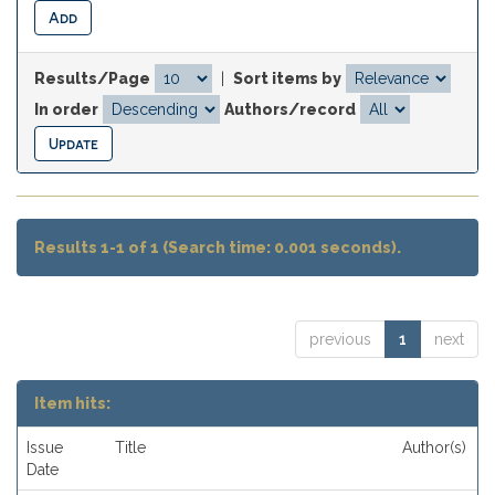
Results/Page
|
Sort items by
In order
Authors/record
Results 1-1 of 1 (Search time: 0.001 seconds).
previous
1
next
Item hits:
Issue
Title
Author(s)
Date