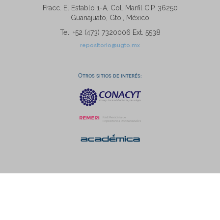
Fracc. El Establo 1-A, Col. Marfil C.P. 36250
Guanajuato, Gto., México
Tel: +52 (473) 7320006 Ext. 5538
repositorio@ugto.mx
Otros sitios de interés: