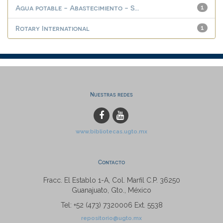
Agua potable - Abastecimiento - S...
1
Rotary International
1
Nuestras redes
www.bibliotecas.ugto.mx
Contacto
Fracc. El Establo 1-A, Col. Marfil C.P. 36250
Guanajuato, Gto., México
Tel: +52 (473) 7320006 Ext. 5538
repositorio@ugto.mx