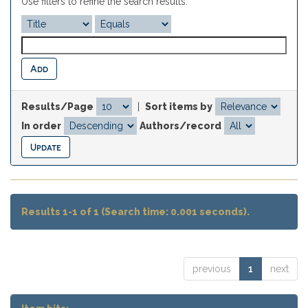
Use filters to refine the search results.
Results/Page
|
Sort items by
In order
Authors/record
Results 1-1 of 1 (Search time: 0.001 seconds).
previous
1
next