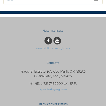
Nuestras redes
www.bibliotecas.ugto.mx
Contacto
Fracc. El Establo 1-A, Col. Marfil C.P. 36250
Guanajuato, Gto., México
Tel: +52 (473) 7320006 Ext. 5538
repositorio@ugto.mx
Otros sitios de interés: