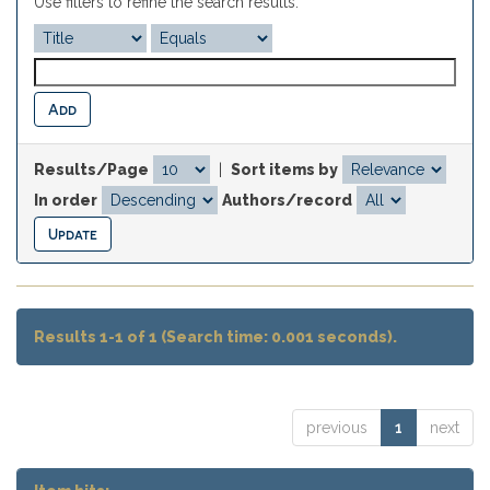
Use filters to refine the search results.
Results/Page
|
Sort items by
In order
Authors/record
Results 1-1 of 1 (Search time: 0.001 seconds).
previous
1
next