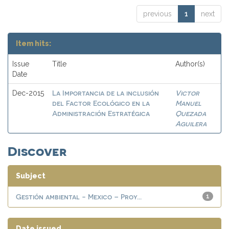
previous
1
next
Item hits:
Issue
Title
Author(s)
Date
La Importancia de la inclusión
Victor
Dec-2015
del Factor Ecológico en la
Manuel
Administración Estratégica
Quezada
Aguilera
Discover
Subject
Gestión ambiental - Mexico – Proy...
1
Date issued